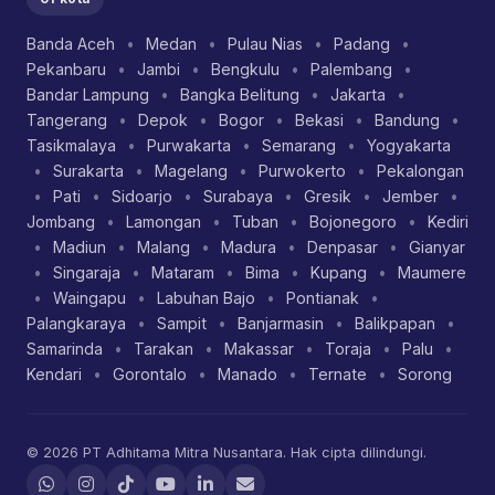
Banda Aceh
•
Medan
•
Pulau Nias
•
Padang
•
Pekanbaru
•
Jambi
•
Bengkulu
•
Palembang
•
Bandar Lampung
•
Bangka Belitung
•
Jakarta
•
Tangerang
•
Depok
•
Bogor
•
Bekasi
•
Bandung
•
Tasikmalaya
•
Purwakarta
•
Semarang
•
Yogyakarta
•
Surakarta
•
Magelang
•
Purwokerto
•
Pekalongan
•
Pati
•
Sidoarjo
•
Surabaya
•
Gresik
•
Jember
•
Jombang
•
Lamongan
•
Tuban
•
Bojonegoro
•
Kediri
•
Madiun
•
Malang
•
Madura
•
Denpasar
•
Gianyar
•
Singaraja
•
Mataram
•
Bima
•
Kupang
•
Maumere
•
Waingapu
•
Labuhan Bajo
•
Pontianak
•
Palangkaraya
•
Sampit
•
Banjarmasin
•
Balikpapan
•
Samarinda
•
Tarakan
•
Makassar
•
Toraja
•
Palu
•
Kendari
•
Gorontalo
•
Manado
•
Ternate
•
Sorong
© 2026 PT Adhitama Mitra Nusantara. Hak cipta dilindungi.