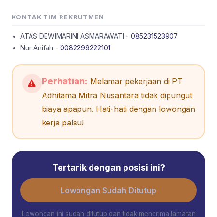
KONTAK TIM REKRUTMEN
ATAS DEWIMARINI ASMARAWATI -
085231523907
Nur Anifah -
0082299222101
Perhatian:
Melamar pekerjaan di PT
Adhitama Mitra Nusantara tidak dipungut
biaya apapun. Hati-hati dengan lowongan
kerja palsu!
Tertarik dengan posisi ini?
Lowongan Sudah Ditutup
Lowongan ini sudah ditutup dan tidak menerima lamaran