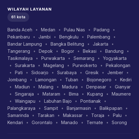
WILAYAH LAYANAN
61 kota
Banda Aceh
•
Medan
•
Pulau Nias
•
Padang
•
Pekanbaru
•
Jambi
•
Bengkulu
•
Palembang
•
Bandar Lampung
•
Bangka Belitung
•
Jakarta
•
Tangerang
•
Depok
•
Bogor
•
Bekasi
•
Bandung
•
Tasikmalaya
•
Purwakarta
•
Semarang
•
Yogyakarta
•
Surakarta
•
Magelang
•
Purwokerto
•
Pekalongan
•
Pati
•
Sidoarjo
•
Surabaya
•
Gresik
•
Jember
•
Jombang
•
Lamongan
•
Tuban
•
Bojonegoro
•
Kediri
•
Madiun
•
Malang
•
Madura
•
Denpasar
•
Gianyar
•
Singaraja
•
Mataram
•
Bima
•
Kupang
•
Maumere
•
Waingapu
•
Labuhan Bajo
•
Pontianak
•
Palangkaraya
•
Sampit
•
Banjarmasin
•
Balikpapan
•
Samarinda
•
Tarakan
•
Makassar
•
Toraja
•
Palu
•
Kendari
•
Gorontalo
•
Manado
•
Ternate
•
Sorong