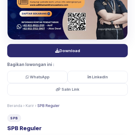
Download
Bagikan lowongan ini :
WhatsApp
LinkedIn
Salin Link
Beranda
›
Karir
›
SPB Reguler
SPB
SPB Reguler