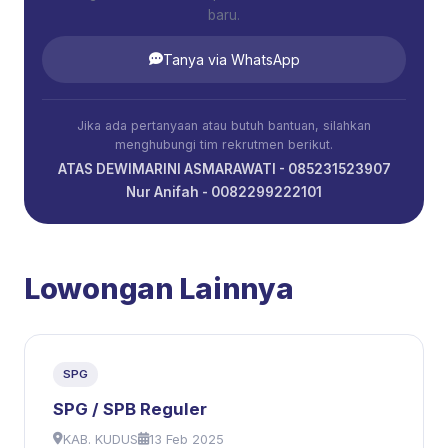
baru.
Tanya via WhatsApp
Jika ada pertanyaan atau butuh bantuan, silahkan
menghubungi tim rekrutmen berikut.
ATAS DEWIMARINI ASMARAWATI - 085231523907
Nur Anifah - 0082299222101
Lowongan Lainnya
SPG
SPG / SPB Reguler
KAB. KUDUS
13 Feb 2025