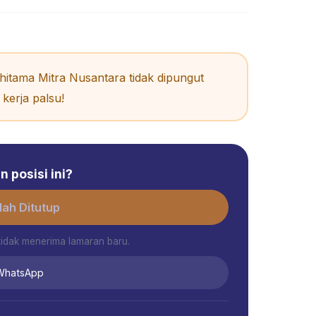
itama Mitra Nusantara tidak dipungut
kerja palsu!
 posisi ini?
ah Ditutup
tidak menerima lamaran baru.
 WhatsApp