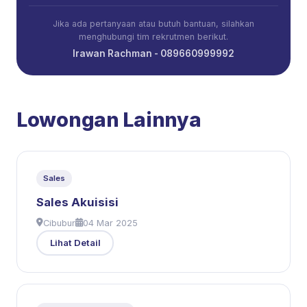
Jika ada pertanyaan atau butuh bantuan, silahkan
menghubungi tim rekrutmen berikut.
Irawan Rachman - 089660999992
Lowongan Lainnya
Sales
Sales Akuisisi
Cibubur
04 Mar 2025
Lihat Detail