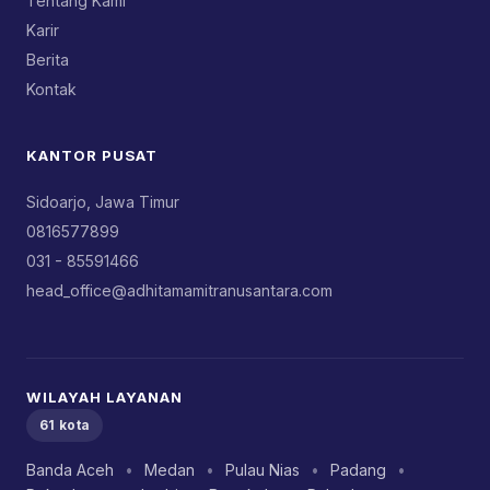
Tentang Kami
Karir
Berita
Kontak
KANTOR PUSAT
Sidoarjo, Jawa Timur
0816577899
031 - 85591466
head_office@adhitamamitranusantara.com
WILAYAH LAYANAN
61 kota
Banda Aceh
•
Medan
•
Pulau Nias
•
Padang
•