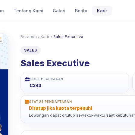
an
Tentang Kami
Galeri
Berita
Karir
Beranda
›
Karir
›
Sales Executive
SALES
Sales Executive
KODE PEKERJAAN
C343
STATUS PENDAFTARAN
Ditutup jika kuota terpenuhi
Lowongan dapat ditutup sewaktu-waktu saat kebutuhan