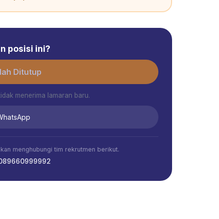
 posisi ini?
ah Ditutup
tidak menerima lamaran baru.
 WhatsApp
ahkan menghubungi tim rekrutmen berikut.
 089660999992