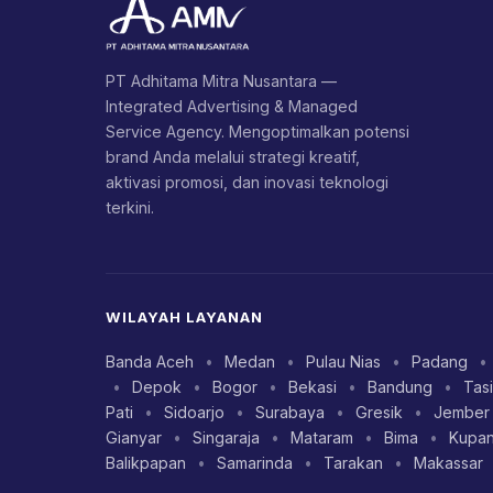
PT Adhitama Mitra Nusantara —
Integrated Advertising & Managed
Service Agency. Mengoptimalkan potensi
brand Anda melalui strategi kreatif,
aktivasi promosi, dan inovasi teknologi
terkini.
WILAYAH LAYANAN
Banda Aceh
•
Medan
•
Pulau Nias
•
Padang
•
•
Depok
•
Bogor
•
Bekasi
•
Bandung
•
Tas
Pati
•
Sidoarjo
•
Surabaya
•
Gresik
•
Jember
Gianyar
•
Singaraja
•
Mataram
•
Bima
•
Kupa
Balikpapan
•
Samarinda
•
Tarakan
•
Makassar