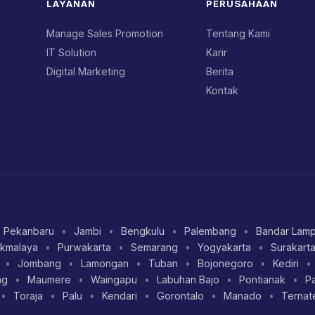
LAYANAN
PERUSAHAAN
Manage Sales Promotion
Tentang Kami
IT Solution
Karir
Digital Marketing
Berita
Kontak
Pekanbaru
•
Jambi
•
Bengkulu
•
Palembang
•
Bandar Lam
ikmalaya
•
Purwakarta
•
Semarang
•
Yogyakarta
•
Surakart
•
Jombang
•
Lamongan
•
Tuban
•
Bojonegoro
•
Kediri
•
ng
•
Maumere
•
Waingapu
•
Labuhan Bajo
•
Pontianak
•
P
•
Toraja
•
Palu
•
Kendari
•
Gorontalo
•
Manado
•
Ternat