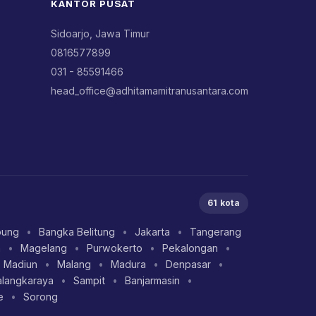
KANTOR PUSAT
Sidoarjo, Jawa Timur
0816577899
031 - 85591466
head_office@adhitamamitranusantara.com
61 kota
pung
•
Bangka Belitung
•
Jakarta
•
Tangerang
a
•
Magelang
•
Purwokerto
•
Pekalongan
•
Madiun
•
Malang
•
Madura
•
Denpasar
•
alangkaraya
•
Sampit
•
Banjarmasin
•
e
•
Sorong