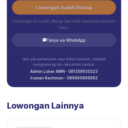
Lowongan Sudah Ditutup
Lowongan ini sudah ditutup dan tidak menerima lamaran
baru.
Tanya via WhatsApp
Jika ada pertanyaan atau butuh bantuan, silahkan
menghubungi tim rekrutmen berikut.
Admin Loker AMN - 081359935323
Irawan Rachman - 089660999992
Lowongan Lainnya