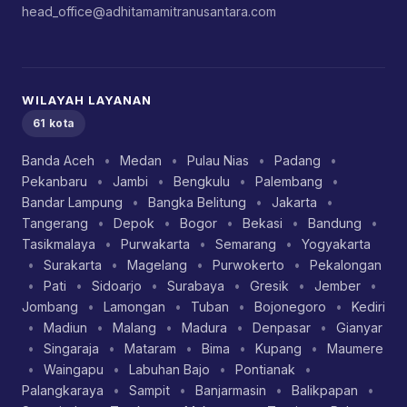
head_office@adhitamamitranusantara.com
WILAYAH LAYANAN
61 kota
Banda Aceh
•
Medan
•
Pulau Nias
•
Padang
•
Pekanbaru
•
Jambi
•
Bengkulu
•
Palembang
•
Bandar Lampung
•
Bangka Belitung
•
Jakarta
•
Tangerang
•
Depok
•
Bogor
•
Bekasi
•
Bandung
•
Tasikmalaya
•
Purwakarta
•
Semarang
•
Yogyakarta
•
Surakarta
•
Magelang
•
Purwokerto
•
Pekalongan
•
Pati
•
Sidoarjo
•
Surabaya
•
Gresik
•
Jember
•
Jombang
•
Lamongan
•
Tuban
•
Bojonegoro
•
Kediri
•
Madiun
•
Malang
•
Madura
•
Denpasar
•
Gianyar
•
Singaraja
•
Mataram
•
Bima
•
Kupang
•
Maumere
•
Waingapu
•
Labuhan Bajo
•
Pontianak
•
Palangkaraya
•
Sampit
•
Banjarmasin
•
Balikpapan
•