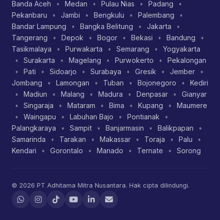
Banda Aceh
•
Medan
•
Pulau Nias
•
Padang
•
Pekanbaru
•
Jambi
•
Bengkulu
•
Palembang
•
Bandar Lampung
•
Bangka Belitung
•
Jakarta
•
Tangerang
•
Depok
•
Bogor
•
Bekasi
•
Bandung
•
Tasikmalaya
•
Purwakarta
•
Semarang
•
Yogyakarta
•
Surakarta
•
Magelang
•
Purwokerto
•
Pekalongan
•
Pati
•
Sidoarjo
•
Surabaya
•
Gresik
•
Jember
•
Jombang
•
Lamongan
•
Tuban
•
Bojonegoro
•
Kediri
•
Madiun
•
Malang
•
Madura
•
Denpasar
•
Gianyar
•
Singaraja
•
Mataram
•
Bima
•
Kupang
•
Maumere
•
Waingapu
•
Labuhan Bajo
•
Pontianak
•
Palangkaraya
•
Sampit
•
Banjarmasin
•
Balikpapan
•
Samarinda
•
Tarakan
•
Makassar
•
Toraja
•
Palu
•
Kendari
•
Gorontalo
•
Manado
•
Ternate
•
Sorong
© 2026 PT Adhitama Mitra Nusantara. Hak cipta dilindungi.