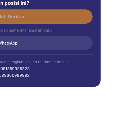
 posisi ini?
ah Ditutup
tidak menerima lamaran baru.
 WhatsApp
ahkan menghubungi tim rekrutmen berikut.
- 081359935323
 089660999992