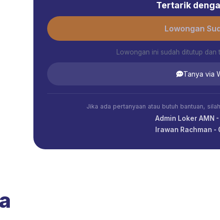
Tertarik dengan
Lowongan Sud
Lowongan ini sudah ditutup dan 
Tanya via
Jika ada pertanyaan atau butuh bantuan, sil
Admin Loker AMN 
Irawan Rachman -
a