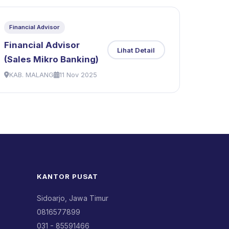
Financial Advisor
Financial Advisor
Lihat Detail
(Sales Mikro Banking)
KAB. MALANG
11 Nov 2025
KANTOR PUSAT
Sidoarjo, Jawa Timur
0816577899
031 - 85591466