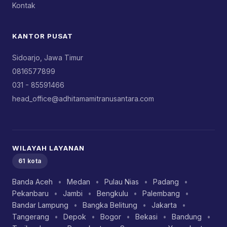
Kontak
KANTOR PUSAT
Sidoarjo, Jawa Timur
0816577899
031 - 85591466
head_office@adhitamamitranusantara.com
WILAYAH LAYANAN
61 kota
Banda Aceh
•
Medan
•
Pulau Nias
•
Padang
•
Pekanbaru
•
Jambi
•
Bengkulu
•
Palembang
•
Bandar Lampung
•
Bangka Belitung
•
Jakarta
•
Tangerang
•
Depok
•
Bogor
•
Bekasi
•
Bandung
•