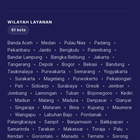
WILAYAH LAYANAN
61 kota
Banda Aceh
•
Medan
•
Pulau Nias
•
Padang
•
Pekanbaru
•
Jambi
•
Bengkulu
•
Palembang
•
Bandar Lampung
•
Bangka Belitung
•
Jakarta
•
Tangerang
•
Depok
•
Bogor
•
Bekasi
•
Bandung
•
Tasikmalaya
•
Purwakarta
•
Semarang
•
Yogyakarta
•
Surakarta
•
Magelang
•
Purwokerto
•
Pekalongan
•
Pati
•
Sidoarjo
•
Surabaya
•
Gresik
•
Jember
•
Jombang
•
Lamongan
•
Tuban
•
Bojonegoro
•
Kediri
•
Madiun
•
Malang
•
Madura
•
Denpasar
•
Gianyar
•
Singaraja
•
Mataram
•
Bima
•
Kupang
•
Maumere
•
Waingapu
•
Labuhan Bajo
•
Pontianak
•
Palangkaraya
•
Sampit
•
Banjarmasin
•
Balikpapan
•
Samarinda
•
Tarakan
•
Makassar
•
Toraja
•
Palu
•
Kendari
•
Gorontalo
•
Manado
•
Ternate
•
Sorong