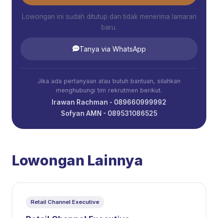
Lowongan ini sudah ditutup dan tidak menerima lamaran
baru.
Tanya via WhatsApp
Jika ada pertanyaan atau butuh bantuan, silahkan
menghubungi tim rekrutmen berikut.
Irawan Rachman - 089660999992
Sofyan AMN - 089531086525
Lowongan Lainnya
Retail Channel Executive