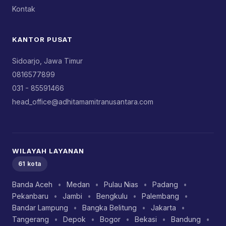
Kontak
KANTOR PUSAT
Sidoarjo, Jawa Timur
0816577899
031 - 85591466
head_office@adhitamamitranusantara.com
WILAYAH LAYANAN
61 kota
Banda Aceh
•
Medan
•
Pulau Nias
•
Padang
•
Pekanbaru
•
Jambi
•
Bengkulu
•
Palembang
•
Bandar Lampung
•
Bangka Belitung
•
Jakarta
•
Tangerang
•
Depok
•
Bogor
•
Bekasi
•
Bandung
•