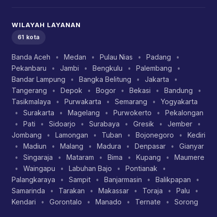
WILAYAH LAYANAN
61 kota
Banda Aceh
•
Medan
•
Pulau Nias
•
Padang
•
Pekanbaru
•
Jambi
•
Bengkulu
•
Palembang
•
Bandar Lampung
•
Bangka Belitung
•
Jakarta
•
Tangerang
•
Depok
•
Bogor
•
Bekasi
•
Bandung
•
Tasikmalaya
•
Purwakarta
•
Semarang
•
Yogyakarta
•
Surakarta
•
Magelang
•
Purwokerto
•
Pekalongan
•
Pati
•
Sidoarjo
•
Surabaya
•
Gresik
•
Jember
•
Jombang
•
Lamongan
•
Tuban
•
Bojonegoro
•
Kediri
•
Madiun
•
Malang
•
Madura
•
Denpasar
•
Gianyar
•
Singaraja
•
Mataram
•
Bima
•
Kupang
•
Maumere
•
Waingapu
•
Labuhan Bajo
•
Pontianak
•
Palangkaraya
•
Sampit
•
Banjarmasin
•
Balikpapan
•
Samarinda
•
Tarakan
•
Makassar
•
Toraja
•
Palu
•
Kendari
•
Gorontalo
•
Manado
•
Ternate
•
Sorong