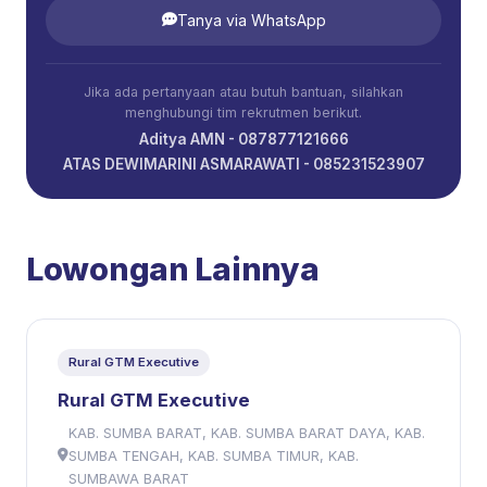
Tanya via WhatsApp
Jika ada pertanyaan atau butuh bantuan, silahkan
menghubungi tim rekrutmen berikut.
Aditya AMN - 087877121666
ATAS DEWIMARINI ASMARAWATI - 085231523907
Lowongan Lainnya
Rural GTM Executive
Rural GTM Executive
KAB. SUMBA BARAT, KAB. SUMBA BARAT DAYA, KAB.
SUMBA TENGAH, KAB. SUMBA TIMUR, KAB.
SUMBAWA BARAT