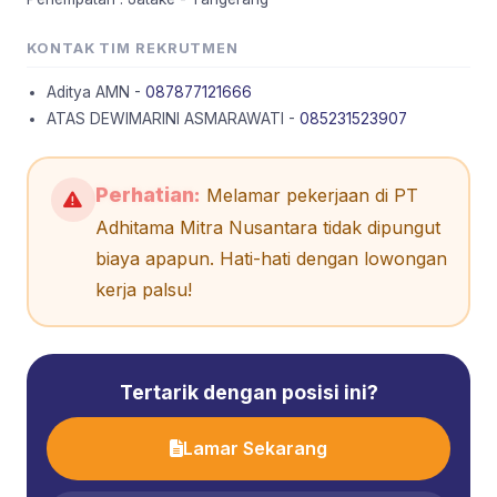
KONTAK TIM REKRUTMEN
Aditya AMN -
087877121666
ATAS DEWIMARINI ASMARAWATI -
085231523907
Perhatian:
Melamar pekerjaan di PT
Adhitama Mitra Nusantara tidak dipungut
biaya apapun. Hati-hati dengan lowongan
kerja palsu!
Tertarik dengan posisi ini?
Lamar Sekarang