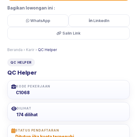
Bagikan lowongan ini :
WhatsApp
LinkedIn
Salin Link
Beranda
›
Karir
›
QC Helper
QC HELPER
QC Helper
KODE PEKERJAAN
C1068
DILIHAT
174 dilihat
STATUS PENDAFTARAN
Ditutup jika kuota terpenuhi