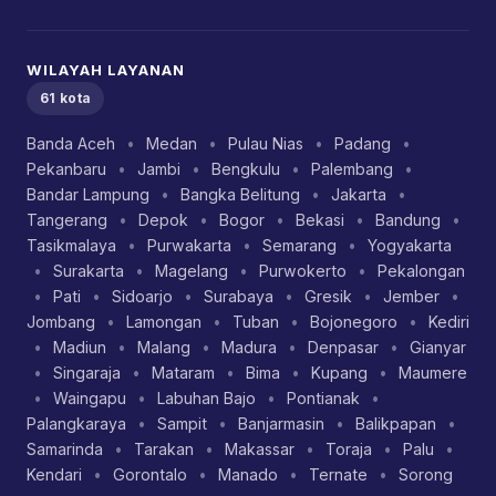
WILAYAH LAYANAN
61 kota
Banda Aceh
•
Medan
•
Pulau Nias
•
Padang
•
Pekanbaru
•
Jambi
•
Bengkulu
•
Palembang
•
Bandar Lampung
•
Bangka Belitung
•
Jakarta
•
Tangerang
•
Depok
•
Bogor
•
Bekasi
•
Bandung
•
Tasikmalaya
•
Purwakarta
•
Semarang
•
Yogyakarta
•
Surakarta
•
Magelang
•
Purwokerto
•
Pekalongan
•
Pati
•
Sidoarjo
•
Surabaya
•
Gresik
•
Jember
•
Jombang
•
Lamongan
•
Tuban
•
Bojonegoro
•
Kediri
•
Madiun
•
Malang
•
Madura
•
Denpasar
•
Gianyar
•
Singaraja
•
Mataram
•
Bima
•
Kupang
•
Maumere
•
Waingapu
•
Labuhan Bajo
•
Pontianak
•
Palangkaraya
•
Sampit
•
Banjarmasin
•
Balikpapan
•
Samarinda
•
Tarakan
•
Makassar
•
Toraja
•
Palu
•
Kendari
•
Gorontalo
•
Manado
•
Ternate
•
Sorong