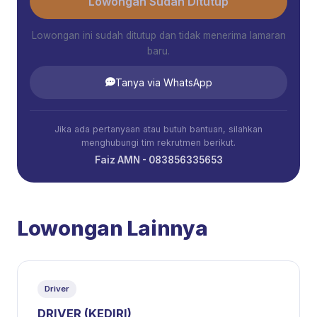
Lowongan Sudah Ditutup
Lowongan ini sudah ditutup dan tidak menerima lamaran
baru.
Tanya via WhatsApp
Jika ada pertanyaan atau butuh bantuan, silahkan
menghubungi tim rekrutmen berikut.
Faiz AMN - 083856335653
Lowongan Lainnya
Driver
DRIVER (KEDIRI)