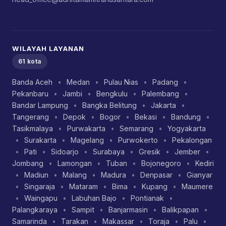
WILAYAH LAYANAN
61 kota
Banda Aceh
•
Medan
•
Pulau Nias
•
Padang
•
Pekanbaru
•
Jambi
•
Bengkulu
•
Palembang
•
Bandar Lampung
•
Bangka Belitung
•
Jakarta
•
Tangerang
•
Depok
•
Bogor
•
Bekasi
•
Bandung
•
Tasikmalaya
•
Purwakarta
•
Semarang
•
Yogyakarta
•
Surakarta
•
Magelang
•
Purwokerto
•
Pekalongan
•
Pati
•
Sidoarjo
•
Surabaya
•
Gresik
•
Jember
•
Jombang
•
Lamongan
•
Tuban
•
Bojonegoro
•
Kediri
•
Madiun
•
Malang
•
Madura
•
Denpasar
•
Gianyar
•
Singaraja
•
Mataram
•
Bima
•
Kupang
•
Maumere
•
Waingapu
•
Labuhan Bajo
•
Pontianak
•
Palangkaraya
•
Sampit
•
Banjarmasin
•
Balikpapan
•
Samarinda
•
Tarakan
•
Makassar
•
Toraja
•
Palu
•