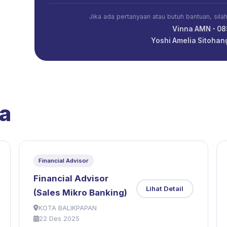
Jika ada pertanyaan atau butuh bantuan, sil
Vinna AMN - 0
Yoshi Amelia Sitoha
a
Financial Advisor
Financial Advisor
Lihat Detail
(Sales Mikro Banking)
KOTA BALIKPAPAN
22 Des 2025