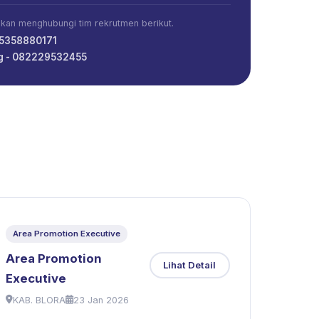
ahkan menghubungi tim rekrutmen berikut.
85358880171
ng - 082229532455
Area Promotion Executive
Area Promotion
Lihat Detail
Executive
KAB. BLORA
23 Jan 2026