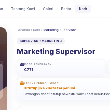
an
Tentang Kami
Galeri
Berita
Karir
Beranda
›
Karir
›
Marketing Supervisor
SUPERVISOR MARKETING
Marketing Supervisor
KODE PEKERJAAN
C771
STATUS PENDAFTARAN
Ditutup jika kuota terpenuhi
Lowongan dapat ditutup sewaktu-waktu saat kebutuhan