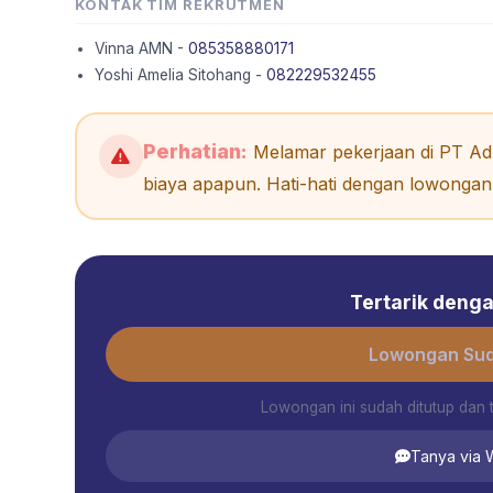
KONTAK TIM REKRUTMEN
Vinna AMN -
085358880171
Yoshi Amelia Sitohang -
082229532455
Perhatian:
Melamar pekerjaan di PT Adh
biaya apapun. Hati-hati dengan lowongan 
Tertarik dengan
Lowongan Sud
Lowongan ini sudah ditutup dan 
Tanya via