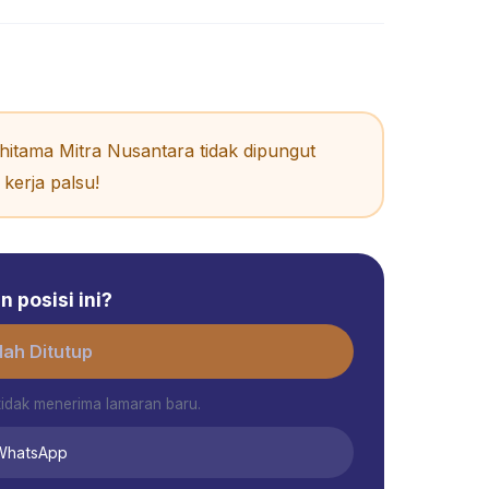
itama Mitra Nusantara tidak dipungut
kerja palsu!
 posisi ini?
ah Ditutup
tidak menerima lamaran baru.
 WhatsApp