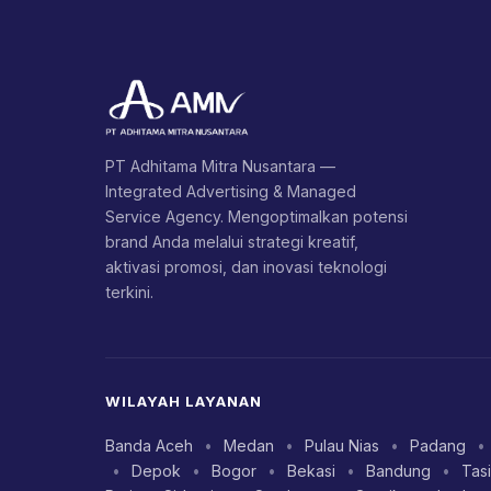
PT Adhitama Mitra Nusantara —
Integrated Advertising & Managed
Service Agency. Mengoptimalkan potensi
brand Anda melalui strategi kreatif,
aktivasi promosi, dan inovasi teknologi
terkini.
WILAYAH LAYANAN
Banda Aceh
•
Medan
•
Pulau Nias
•
Padang
•
•
Depok
•
Bogor
•
Bekasi
•
Bandung
•
Tas