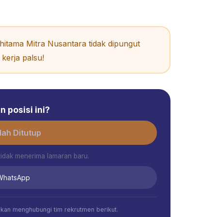
itama Mitra Nusantara tidak dipungut
kerja palsu!
 posisi ini?
ah Ditutup
tidak menerima lamaran baru.
 WhatsApp
ahkan menghubungi tim rekrutmen berikut.