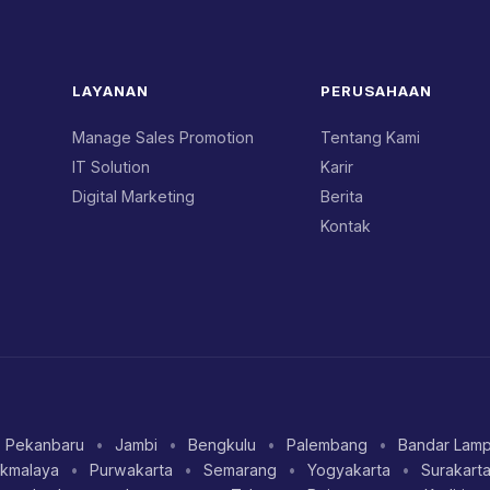
LAYANAN
PERUSAHAAN
Manage Sales Promotion
Tentang Kami
IT Solution
Karir
Digital Marketing
Berita
Kontak
Pekanbaru
•
Jambi
•
Bengkulu
•
Palembang
•
Bandar Lam
ikmalaya
•
Purwakarta
•
Semarang
•
Yogyakarta
•
Surakart