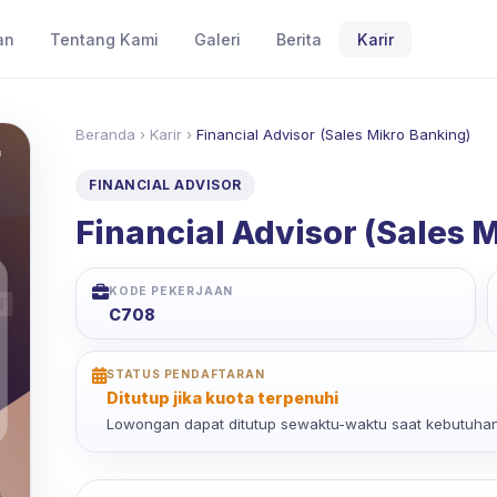
an
Tentang Kami
Galeri
Berita
Karir
Beranda
›
Karir
›
Financial Advisor (Sales Mikro Banking)
FINANCIAL ADVISOR
Financial Advisor (Sales 
KODE PEKERJAAN
C708
STATUS PENDAFTARAN
Ditutup jika kuota terpenuhi
Lowongan dapat ditutup sewaktu-waktu saat kebutuhan