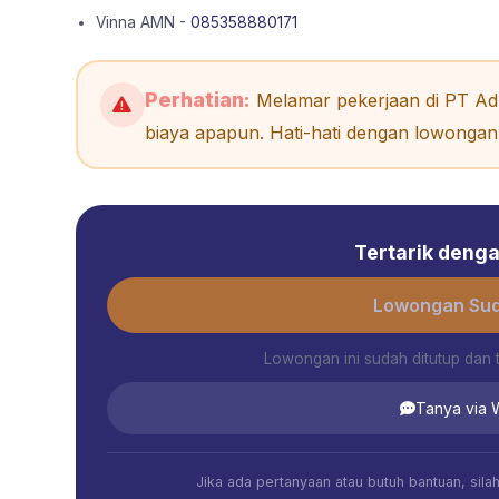
Vinna AMN -
085358880171
Perhatian:
Melamar pekerjaan di PT Adh
biaya apapun. Hati-hati dengan lowongan 
Tertarik dengan
Lowongan Sud
Lowongan ini sudah ditutup dan 
Tanya via
Jika ada pertanyaan atau butuh bantuan, sil