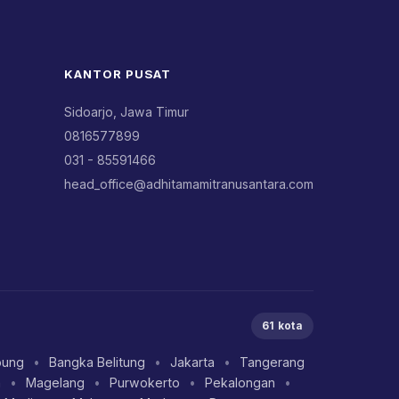
KANTOR PUSAT
Sidoarjo, Jawa Timur
0816577899
031 - 85591466
head_office@adhitamamitranusantara.com
61 kota
pung
•
Bangka Belitung
•
Jakarta
•
Tangerang
a
•
Magelang
•
Purwokerto
•
Pekalongan
•