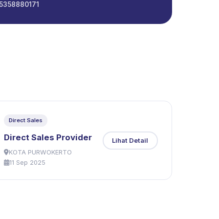
85358880171
Direct Sales
Direct Sales Provider
Lihat Detail
KOTA PURWOKERTO
11 Sep 2025