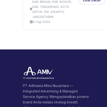
Lihat Detail
KAB. BEKASI, KAB. BOGOR,
KAB. TANGERANG, KOTA
DEPOK, DKI JAKARTA,
JABODETABEK
21 Agt 2024
PT Adhitama Mitra Nusantara —
Integrated Advertising & Managed
Service Agency. Mengoptimalkan potensi
brand Anda melalui strategi kreatif,