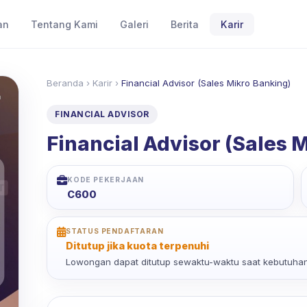
an
Tentang Kami
Galeri
Berita
Karir
Beranda
›
Karir
›
Financial Advisor (Sales Mikro Banking)
FINANCIAL ADVISOR
Financial Advisor (Sales 
KODE PEKERJAAN
C600
STATUS PENDAFTARAN
Ditutup jika kuota terpenuhi
Lowongan dapat ditutup sewaktu-waktu saat kebutuhan