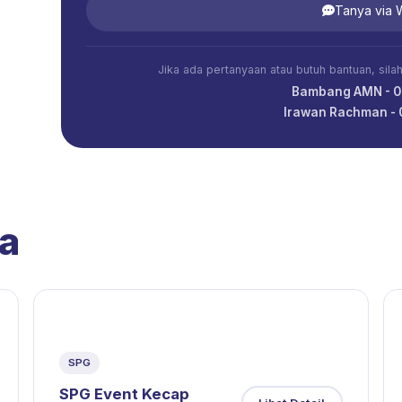
Tanya via
Jika ada pertanyaan atau butuh bantuan, sil
Bambang AMN - 
Irawan Rachman -
a
SPG
SPG Event Kecap