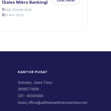
Lihat Detail
(Sales Mikro Banking)
KAB. ROKAN HILIR
13 Nov 2025
KANTOR PUSAT
Sidoarjo, Jawa Timur
0816577899
031 - 85591466
head_office@adhitamamitranusantara.com