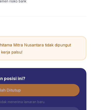
emen risiko bank
itama Mitra Nusantara tidak dipungut
kerja palsu!
 posisi ini?
ah Ditutup
tidak menerima lamaran baru.