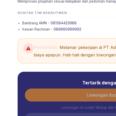
Memproses pinjaman sesuai kebijakan dan pedoman manaj
KONTAK TIM REKRUTMEN
Bambang AMN -
081394423988
Irawan Rachman -
089660999992
Perhatian:
Melamar pekerjaan di PT Adh
biaya apapun. Hati-hati dengan lowongan 
Tertarik dengan
Lowongan Sud
Lowongan ini sudah ditutup dan 