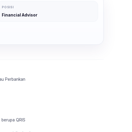
POSISI
Financial Advisor
tau Perbankan
n berupa QRIS