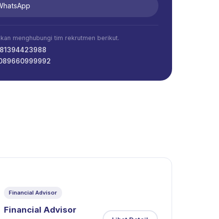
 WhatsApp
ahkan menghubungi tim rekrutmen berikut.
081394423988
 089660999992
Financial Advisor
Financial Advisor