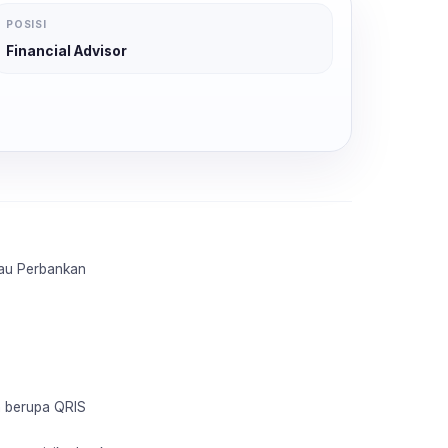
POSISI
Financial Advisor
tau Perbankan
n berupa QRIS