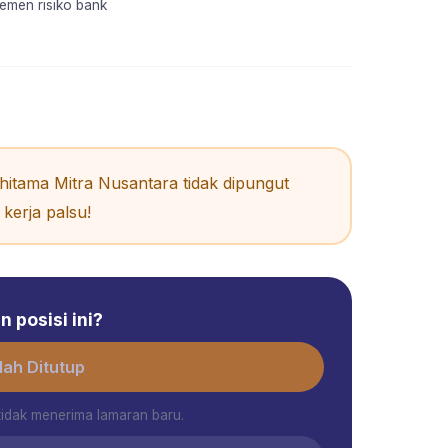
emen risiko bank
itama Mitra Nusantara tidak dipungut
kerja palsu!
 posisi ini?
ah Ditutup
tidak menerima lamaran baru.