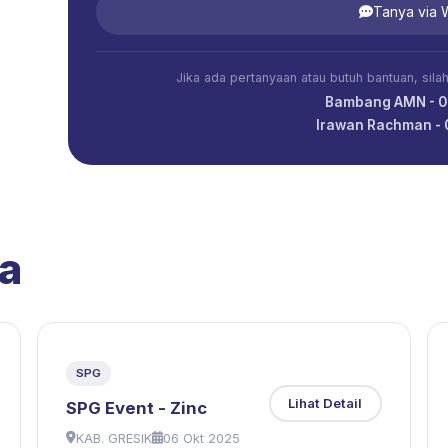
Tanya via
Jika ada pertanyaan atau butuh bantuan, sil
Bambang AMN - 
Irawan Rachman -
a
SPG
Lihat Detail
SPG Event - Zinc
KAB. GRESIK
06 Okt 2025