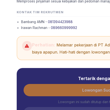
Memproses pinjaman sesuai kebijakan dan pedoman manaj
KONTAK TIM REKRUTMEN
Bambang AMN -
081394423988
Irawan Rachman -
089660999992
Perhatian:
Melamar pekerjaan di PT Adh
biaya apapun. Hati-hati dengan lowongan 
Tertarik dengan
Lowongan Sud
Lowongan ini sudah ditutup dan 