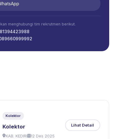
 WhatsApp
ahkan menghubungi tim rekrutmen berikut.
081394423988
 089660999992
Kolektor
Lihat Detail
Kolektor
KAB. KEDIRI
12 Des 2025