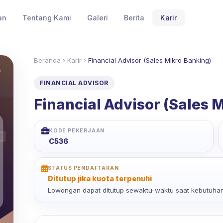
an
Tentang Kami
Galeri
Berita
Karir
Beranda
›
Karir
›
Financial Advisor (Sales Mikro Banking)
FINANCIAL ADVISOR
Financial Advisor (Sales 
KODE PEKERJAAN
C536
STATUS PENDAFTARAN
Ditutup jika kuota terpenuhi
Lowongan dapat ditutup sewaktu-waktu saat kebutuhan