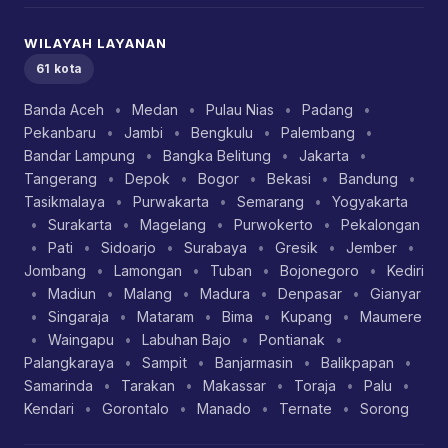
WILAYAH LAYANAN
61 kota
Banda Aceh
•
Medan
•
Pulau Nias
•
Padang
•
Pekanbaru
•
Jambi
•
Bengkulu
•
Palembang
•
Bandar Lampung
•
Bangka Belitung
•
Jakarta
•
Tangerang
•
Depok
•
Bogor
•
Bekasi
•
Bandung
•
Tasikmalaya
•
Purwakarta
•
Semarang
•
Yogyakarta
•
Surakarta
•
Magelang
•
Purwokerto
•
Pekalongan
•
Pati
•
Sidoarjo
•
Surabaya
•
Gresik
•
Jember
•
Jombang
•
Lamongan
•
Tuban
•
Bojonegoro
•
Kediri
•
Madiun
•
Malang
•
Madura
•
Denpasar
•
Gianyar
•
Singaraja
•
Mataram
•
Bima
•
Kupang
•
Maumere
•
Waingapu
•
Labuhan Bajo
•
Pontianak
•
Palangkaraya
•
Sampit
•
Banjarmasin
•
Balikpapan
•
Samarinda
•
Tarakan
•
Makassar
•
Toraja
•
Palu
•
Kendari
•
Gorontalo
•
Manado
•
Ternate
•
Sorong