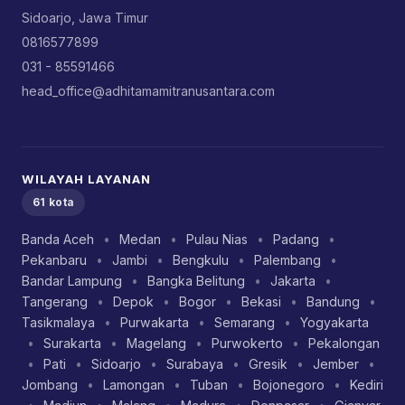
Sidoarjo, Jawa Timur
0816577899
031 - 85591466
head_office@adhitamamitranusantara.com
WILAYAH LAYANAN
61 kota
Banda Aceh
•
Medan
•
Pulau Nias
•
Padang
•
Pekanbaru
•
Jambi
•
Bengkulu
•
Palembang
•
Bandar Lampung
•
Bangka Belitung
•
Jakarta
•
Tangerang
•
Depok
•
Bogor
•
Bekasi
•
Bandung
•
Tasikmalaya
•
Purwakarta
•
Semarang
•
Yogyakarta
•
Surakarta
•
Magelang
•
Purwokerto
•
Pekalongan
•
Pati
•
Sidoarjo
•
Surabaya
•
Gresik
•
Jember
•
Jombang
•
Lamongan
•
Tuban
•
Bojonegoro
•
Kediri