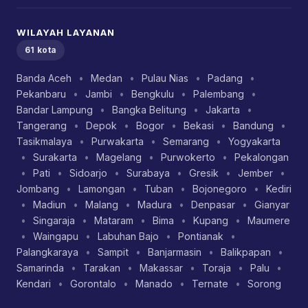
WILAYAH LAYANAN
61 kota
Banda Aceh
•
Medan
•
Pulau Nias
•
Padang
•
Pekanbaru
•
Jambi
•
Bengkulu
•
Palembang
•
Bandar Lampung
•
Bangka Belitung
•
Jakarta
•
Tangerang
•
Depok
•
Bogor
•
Bekasi
•
Bandung
•
Tasikmalaya
•
Purwakarta
•
Semarang
•
Yogyakarta
•
Surakarta
•
Magelang
•
Purwokerto
•
Pekalongan
•
Pati
•
Sidoarjo
•
Surabaya
•
Gresik
•
Jember
•
Jombang
•
Lamongan
•
Tuban
•
Bojonegoro
•
Kediri
•
Madiun
•
Malang
•
Madura
•
Denpasar
•
Gianyar
•
Singaraja
•
Mataram
•
Bima
•
Kupang
•
Maumere
•
Waingapu
•
Labuhan Bajo
•
Pontianak
•
Palangkaraya
•
Sampit
•
Banjarmasin
•
Balikpapan
•
Samarinda
•
Tarakan
•
Makassar
•
Toraja
•
Palu
•
Kendari
•
Gorontalo
•
Manado
•
Ternate
•
Sorong