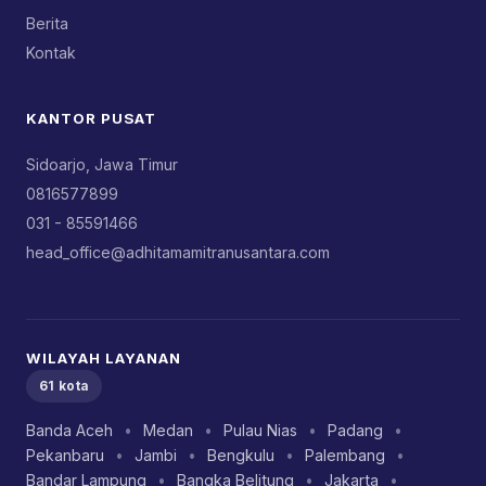
Berita
Kontak
KANTOR PUSAT
Sidoarjo, Jawa Timur
0816577899
031 - 85591466
head_office@adhitamamitranusantara.com
WILAYAH LAYANAN
61 kota
Banda Aceh
•
Medan
•
Pulau Nias
•
Padang
•
Pekanbaru
•
Jambi
•
Bengkulu
•
Palembang
•
Bandar Lampung
•
Bangka Belitung
•
Jakarta
•