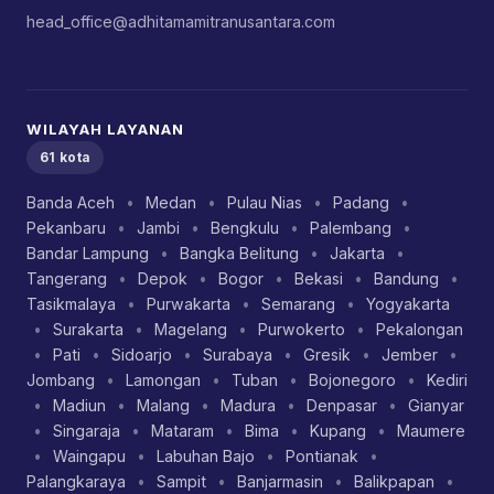
head_office@adhitamamitranusantara.com
WILAYAH LAYANAN
61 kota
Banda Aceh
•
Medan
•
Pulau Nias
•
Padang
•
Pekanbaru
•
Jambi
•
Bengkulu
•
Palembang
•
Bandar Lampung
•
Bangka Belitung
•
Jakarta
•
Tangerang
•
Depok
•
Bogor
•
Bekasi
•
Bandung
•
Tasikmalaya
•
Purwakarta
•
Semarang
•
Yogyakarta
•
Surakarta
•
Magelang
•
Purwokerto
•
Pekalongan
•
Pati
•
Sidoarjo
•
Surabaya
•
Gresik
•
Jember
•
Jombang
•
Lamongan
•
Tuban
•
Bojonegoro
•
Kediri
•
Madiun
•
Malang
•
Madura
•
Denpasar
•
Gianyar
•
Singaraja
•
Mataram
•
Bima
•
Kupang
•
Maumere
•
Waingapu
•
Labuhan Bajo
•
Pontianak
•
Palangkaraya
•
Sampit
•
Banjarmasin
•
Balikpapan
•