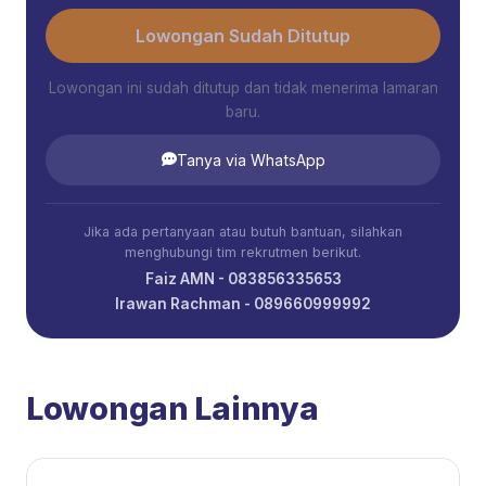
Lowongan Sudah Ditutup
Lowongan ini sudah ditutup dan tidak menerima lamaran
baru.
Tanya via WhatsApp
Jika ada pertanyaan atau butuh bantuan, silahkan
menghubungi tim rekrutmen berikut.
Faiz AMN - 083856335653
Irawan Rachman - 089660999992
Lowongan Lainnya