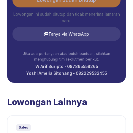
Lowongan ini sudah ditutup dan tidak menerima lamaran
baru.
Tanya via WhatsApp
Jika ada pertanyaan atau butuh bantuan, silahkan
menghubungi tim rekrutmen berikut.
W Arif Suripto - 087865558265
Yoshi Amelia Sitohang - 082229532455
Lowongan Lainnya
Sales