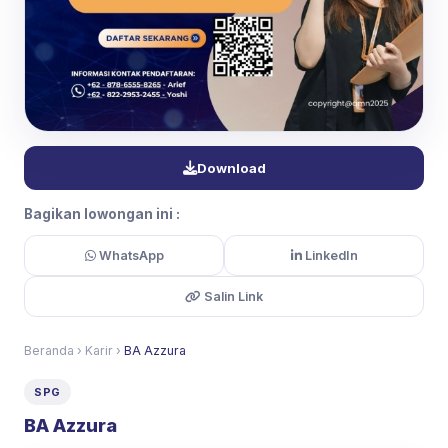
Download
Bagikan lowongan ini :
WhatsApp
LinkedIn
Salin Link
Beranda
›
Karir
›
BA Azzura
SPG
BA Azzura