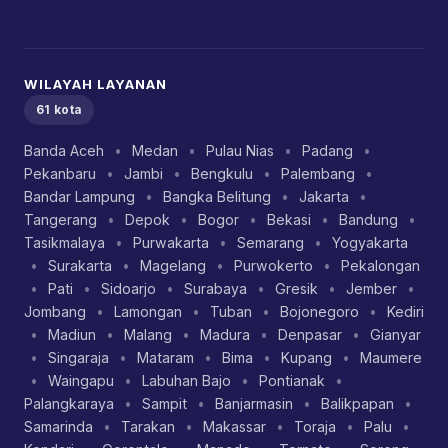
WILAYAH LAYANAN
61 kota
Banda Aceh
•
Medan
•
Pulau Nias
•
Padang
•
Pekanbaru
•
Jambi
•
Bengkulu
•
Palembang
•
Bandar Lampung
•
Bangka Belitung
•
Jakarta
•
Tangerang
•
Depok
•
Bogor
•
Bekasi
•
Bandung
•
Tasikmalaya
•
Purwakarta
•
Semarang
•
Yogyakarta
•
Surakarta
•
Magelang
•
Purwokerto
•
Pekalongan
•
Pati
•
Sidoarjo
•
Surabaya
•
Gresik
•
Jember
•
Jombang
•
Lamongan
•
Tuban
•
Bojonegoro
•
Kediri
•
Madiun
•
Malang
•
Madura
•
Denpasar
•
Gianyar
•
Singaraja
•
Mataram
•
Bima
•
Kupang
•
Maumere
•
Waingapu
•
Labuhan Bajo
•
Pontianak
•
Palangkaraya
•
Sampit
•
Banjarmasin
•
Balikpapan
•
Samarinda
•
Tarakan
•
Makassar
•
Toraja
•
Palu
•