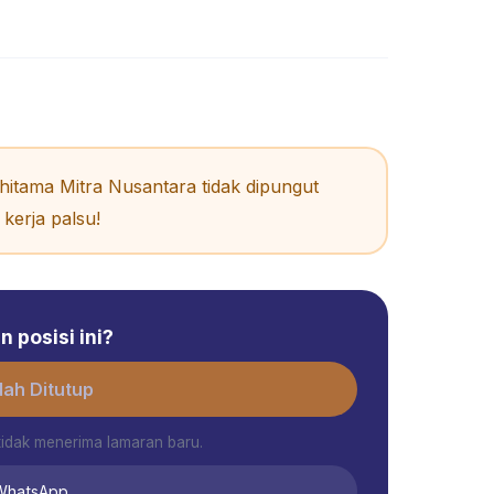
itama Mitra Nusantara tidak dipungut
kerja palsu!
 posisi ini?
ah Ditutup
tidak menerima lamaran baru.
 WhatsApp