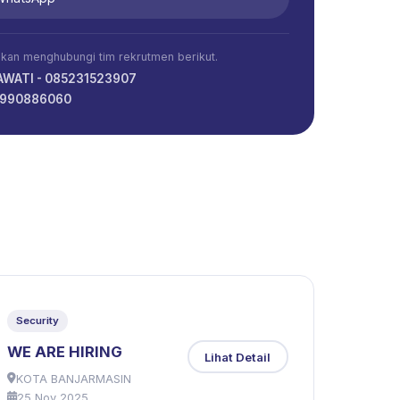
ahkan menghubungi tim rekrutmen berikut.
WATI - 085231523907
08990886060
Security
WE ARE HIRING
Lihat Detail
KOTA BANJARMASIN
25 Nov 2025