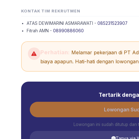
KONTAK TIM REKRUTMEN
ATAS DEWIMARINI ASMARAWATI -
085231523907
Fitrah AMN -
08990886060
Perhatian:
Melamar pekerjaan di PT Adh
biaya apapun. Hati-hati dengan lowongan 
Tertarik dengan
Lowongan Sud
Lowongan ini sudah ditutup dan 
Tanya via