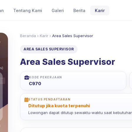
an
Tentang Kami
Galeri
Berita
Karir
Beranda
›
Karir
›
Area Sales Supervisor
AREA SALES SUPERVISOR
Area Sales Supervisor
KODE PEKERJAAN
C970
STATUS PENDAFTARAN
Ditutup jika kuota terpenuhi
Lowongan dapat ditutup sewaktu-waktu saat kebutuhan