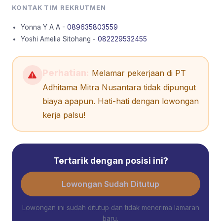
KONTAK TIM REKRUTMEN
Yonna Y A A -
089635803559
Yoshi Amelia Sitohang -
082229532455
Perhatian:
Melamar pekerjaan di PT
Adhitama Mitra Nusantara tidak dipungut
biaya apapun. Hati-hati dengan lowongan
kerja palsu!
Tertarik dengan posisi ini?
Lowongan Sudah Ditutup
Lowongan ini sudah ditutup dan tidak menerima lamaran
baru.