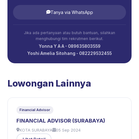
Tanya via WhatsApp
Jika ada pertanyaan atau butuh bantuan, silahkan
menghubungi tim rekrutmen berikut.
Yonna Y A A - 089635803559
Yoshi Amelia Sitohang - 082229532455
Lowongan Lainnya
Financial Advisor
FINANCIAL ADVISOR (SURABAYA)
KOTA SURABAYA
05 Sep 2024