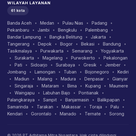
WILAYAH LAYANAN
61 kota
Banda Aceh
•
Medan
•
Pulau Nias
•
Padang
•
Pekanbaru
•
Jambi
•
Bengkulu
•
Palembang
•
Bandar Lampung
•
Bangka Belitung
•
Jakarta
•
Tangerang
•
Depok
•
Bogor
•
Bekasi
•
Bandung
•
Tasikmalaya
•
Purwakarta
•
Semarang
•
Yogyakarta
•
Surakarta
•
Magelang
•
Purwokerto
•
Pekalongan
•
Pati
•
Sidoarjo
•
Surabaya
•
Gresik
•
Jember
•
Jombang
•
Lamongan
•
Tuban
•
Bojonegoro
•
Kediri
•
Madiun
•
Malang
•
Madura
•
Denpasar
•
Gianyar
•
Singaraja
•
Mataram
•
Bima
•
Kupang
•
Maumere
•
Waingapu
•
Labuhan Bajo
•
Pontianak
•
Palangkaraya
•
Sampit
•
Banjarmasin
•
Balikpapan
•
Samarinda
•
Tarakan
•
Makassar
•
Toraja
•
Palu
•
Kendari
•
Gorontalo
•
Manado
•
Ternate
•
Sorong
© 2026 PT Adhitama Mitra Nusantara. Hak cipta dilindungi.