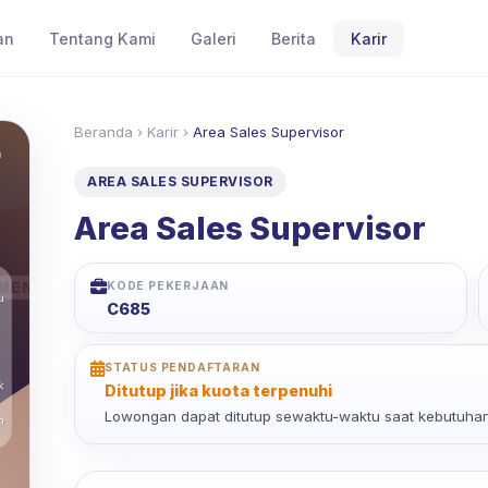
an
Tentang Kami
Galeri
Berita
Karir
Beranda
›
Karir
›
Area Sales Supervisor
AREA SALES SUPERVISOR
Area Sales Supervisor
KODE PEKERJAAN
C685
STATUS PENDAFTARAN
Ditutup jika kuota terpenuhi
Lowongan dapat ditutup sewaktu-waktu saat kebutuhan