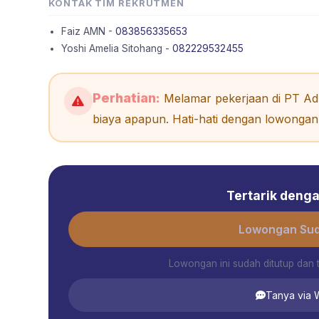
KONTAK TIM REKRUTMEN
Faiz AMN -
083856335653
Yoshi Amelia Sitohang -
082229532455
Perhatian:
Melamar pekerjaan di PT Adh
biaya apapun. Hati-hati dengan lowongan 
Tertarik dengan
Lowongan Sud
Lowongan ini sudah ditutup dan 
Tanya via