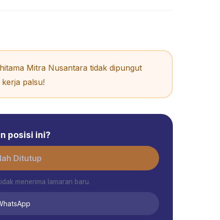
itama Mitra Nusantara tidak dipungut
kerja palsu!
 posisi ini?
ah Ditutup
tidak menerima lamaran baru.
 WhatsApp