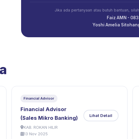
Jika ada pertanyaan atau butuh bantuan, sil
Faiz AMN - 08
Yoshi Amelia Sitoha
a
Financial Advisor
Financial Advisor
Lihat Detail
(Sales Mikro Banking)
KAB. ROKAN HILIR
13 Nov 2025