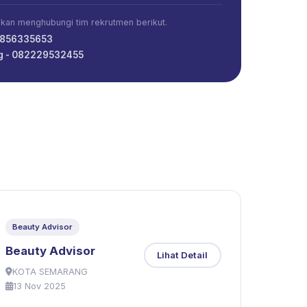
ahkan menghubungi tim rekrutmen berikut.
3856335653
ng - 082229532455
Beauty Advisor
Beauty Advisor
Lihat Detail
KOTA SEMARANG
13 Nov 2025