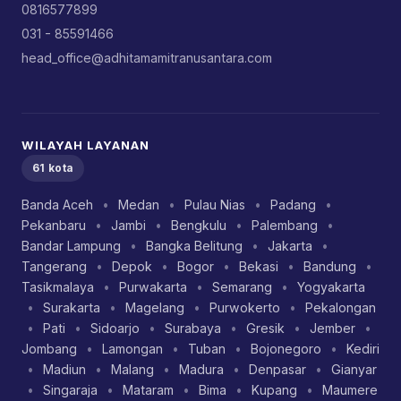
0816577899
031 - 85591466
head_office@adhitamamitranusantara.com
WILAYAH LAYANAN
61 kota
Banda Aceh
•
Medan
•
Pulau Nias
•
Padang
•
Pekanbaru
•
Jambi
•
Bengkulu
•
Palembang
•
Bandar Lampung
•
Bangka Belitung
•
Jakarta
•
Tangerang
•
Depok
•
Bogor
•
Bekasi
•
Bandung
•
Tasikmalaya
•
Purwakarta
•
Semarang
•
Yogyakarta
•
Surakarta
•
Magelang
•
Purwokerto
•
Pekalongan
•
Pati
•
Sidoarjo
•
Surabaya
•
Gresik
•
Jember
•
Jombang
•
Lamongan
•
Tuban
•
Bojonegoro
•
Kediri
•
Madiun
•
Malang
•
Madura
•
Denpasar
•
Gianyar
•
Singaraja
•
Mataram
•
Bima
•
Kupang
•
Maumere