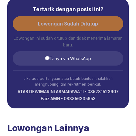
Tertarik dengan posisi ini?
Lowongan Sudah Ditutup
Lowongan ini sudah ditutup dan tidak menerima lamaran
baru.
Tanya via WhatsApp
Jika ada pertanyaan atau butuh bantuan, silahkan
menghubungi tim rekrutmen berikut.
ATAS DEWIMARINI ASMARAWATI - 085231523907
Faiz AMN - 083856335653
Lowongan Lainnya