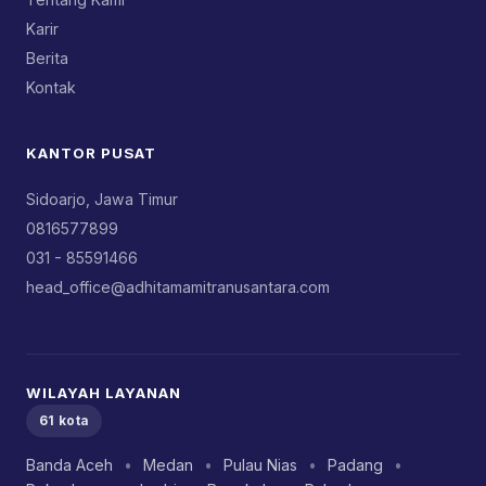
Karir
Berita
Kontak
KANTOR PUSAT
Sidoarjo, Jawa Timur
0816577899
031 - 85591466
head_office@adhitamamitranusantara.com
WILAYAH LAYANAN
61 kota
Banda Aceh
•
Medan
•
Pulau Nias
•
Padang
•